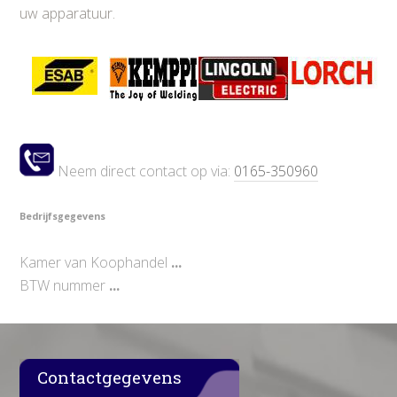
uw apparatuur.
Neem direct contact op via:
0165-350960
Bedrijfsgegevens
Kamer van Koophandel
...
BTW nummer
...
Contactgegevens