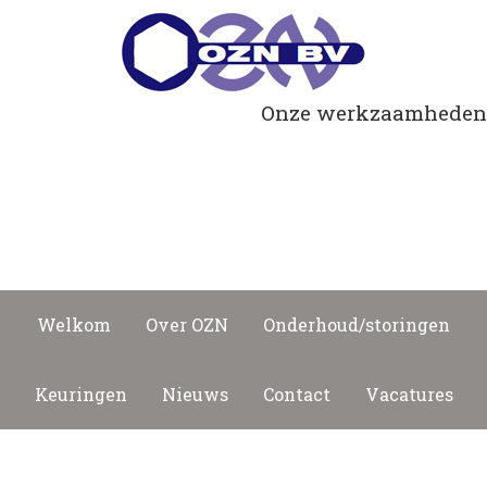
Onze werkzaamheden
Lasapparatuur
Kranen
Gereedschap
Machines
Welkom
Over OZN
Onderhoud/storingen
Keuringen
Nieuws
Contact
Vacatures