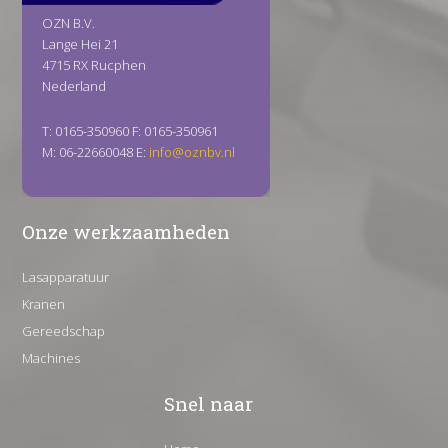
OZN B.V.
Lange Hei 21
4715 RX Rucphen
Nederland
T: 0165-350960 F: 0165-350961
M: 06-22660048 E:
info@oznbv.nl
Onze werkzaamheden
Lasapparatuur
Kranen
Gereedschap
Machines
Snel naar