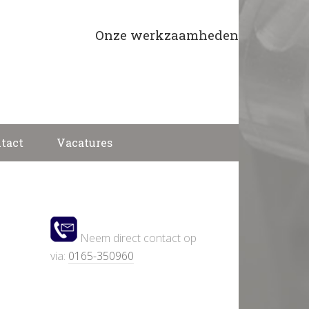
Onze werkzaamheden
ranen
Gereedschap
Machines
tact
Vacatures
Neem direct contact op
via:
0165-350960