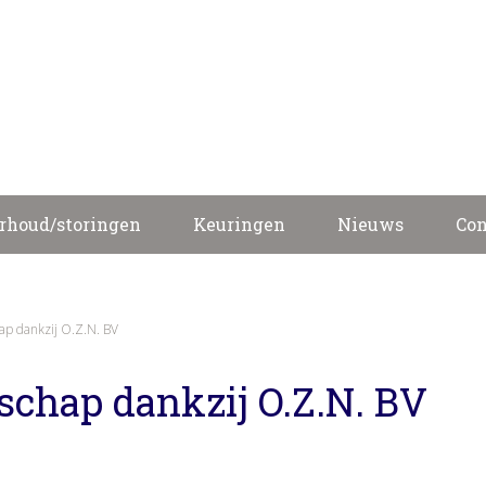
Lasapparatuur
K
rhoud/storingen
Keuringen
Nieuws
Con
ap dankzij O.Z.N. BV
schap dankzij O.Z.N. BV