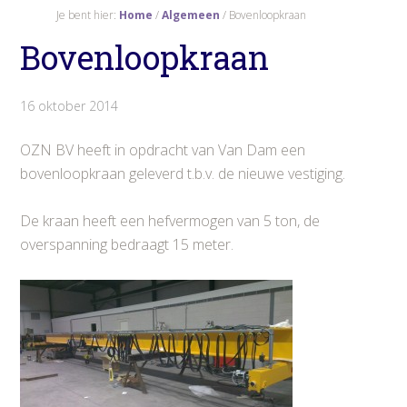
Je bent hier:
Home
/
Algemeen
/
Bovenloopkraan
Bovenloopkraan
16 oktober 2014
OZN BV heeft in opdracht van Van Dam een
bovenloopkraan geleverd t.b.v. de nieuwe vestiging.
De kraan heeft een hefvermogen van 5 ton, de
overspanning bedraagt 15 meter.