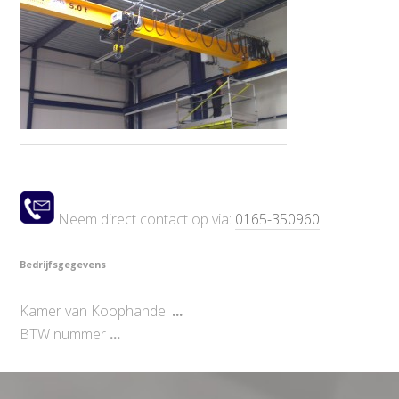
Neem direct contact op via:
0165-350960
Bedrijfsgegevens
Kamer van Koophandel
...
BTW nummer
...