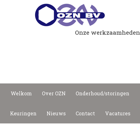
Onze werkzaamheden
Lasapparatuur
Kranen
Gereedschap
Machines
Welkom
Over OZN
Onderhoud/storingen
Keuringen
Nieuws
Contact
Vacatures