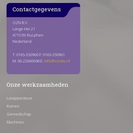
Contactgegevens
OZN B.V.
Lange Hei 21
4715 RX Rucphen
Nederland
T: 0165-350960 F: 0165-350961
M: 06-22660048 E:
info@oznbv.nl
Onze werkzaamheden
Lasapparatuur
Kranen
Gereedschap
Machines